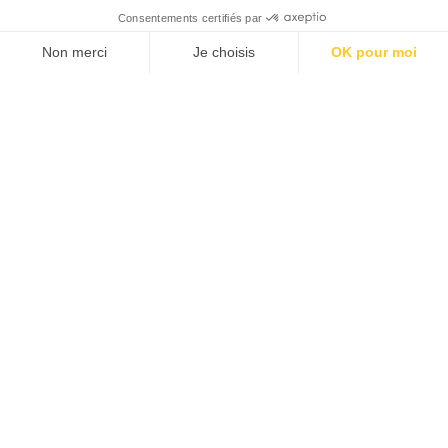
CHAQUE MARDI, RECEVEZ
UNE DOSE... DE GOOD !
JE DÉCOUVRE LA NEWS !
1
5
6
7
8
9
10
11
18
…
…