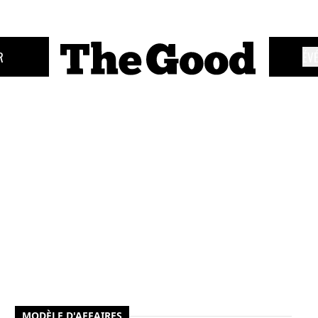
R
ÉV
MODÈLE D'AFFAIRES