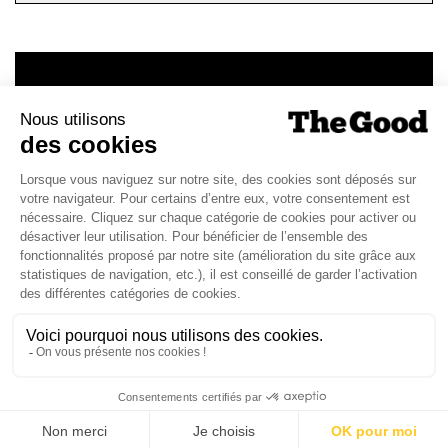
CHAQUE MARDI, RECEVEZ
UNE DOSE... DE GOOD !
JE DÉCOUVRE LA NEWS !
1
2
3
4