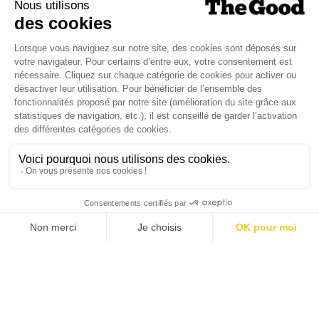
Je suis déjà abonné(e) :
je consulte la revue en
version digitale
SUIVEZ-NOUS