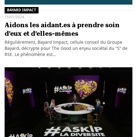
BAYARD IMPACT
15/01/2024
Aidons les aidant.es à prendre soin
d’eux et d’elles-mêmes
Régulièrement, Bayard Impact, cellule conseil du Groupe
Bayard, décrypte pour The Good un enjeu sociétal du “S” de
RSE. Le phénomène est…