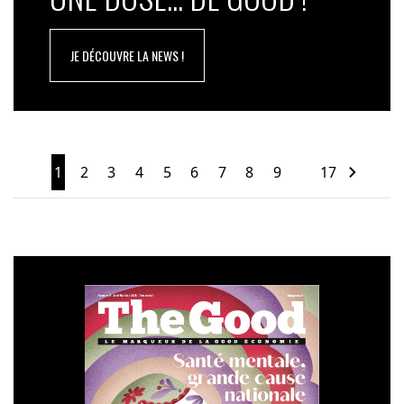
JE DÉCOUVRE LA NEWS !
1
2
3
4
5
6
7
8
9
17
…