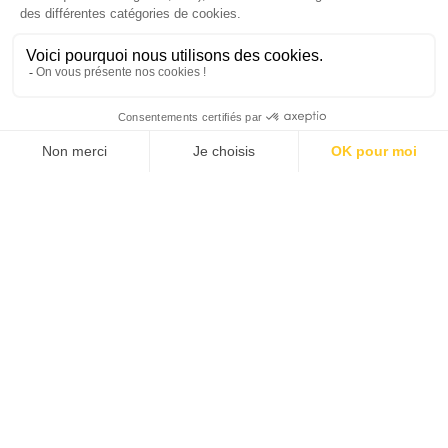
SUIVEZ-NOUS
Agence web
:
Novius