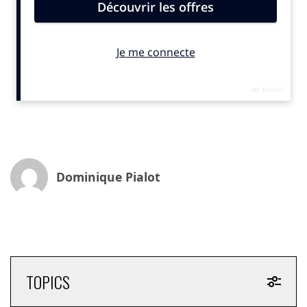
Elle sera assistante parlementaire, travaillera au
ministère des Relations avec le Parlement avant de
rejoindre Alain Juppé en 2010, d’abord à la Défense
puis aux Affaires étrangères. La victoire de François
Hollande à la présidentielle de 2012 sonne la fin de
l’aventure.
Adélaïde Barbier, de son vrai nom, s’envole pour Los
Angeles où elle sera attachée culturelle pendant cinq
ans. «
C’est là que je me suis mise au stand-up
. » Si elle
Dominique Pialot
reconnaît avoir toujours utilisé l’humour comme mode
d’expression, et savoir se montrer convaincante en
petit comité, c’est néanmoins pour apprivoiser la prise
de parole en public, qui la terrifie, qu’elle prend des
cours. «
Le stand-up, c’était plus simple que l’impro et
moins chronophage que le théâtre
. »
TOPICS