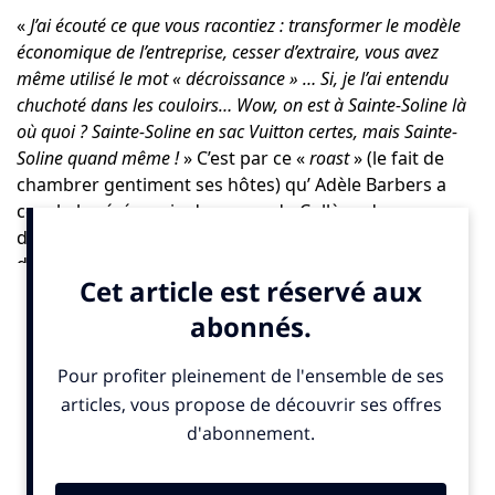
«
J’ai écouté ce que vous racontiez : transformer le modèle
économique de l’entreprise, cesser d’extraire, vous avez
même utilisé le mot « décroissance » … Si, je l’ai entendu
chuchoté dans les couloirs… Wow, on est à Sainte-Soline là
où quoi ? Sainte-Soline en sac Vuitton certes, mais Sainte-
Soline quand même !
» C’est par ce «
roast
» (le fait de
chambrer gentiment ses hôtes) qu’ Adèle Barbers a
conclu la cérémonie des vœux du Collège des
directeurs du développement durable en ce début
d’année 2026
où la profession est particulièrement
chahuté (lire notre article :
Backlash, coupes
budgétaires, désillusions : pourquoi la RSE joue sa
survie en 2026
)
.
C’est sans doute en partie grâce à son passé en
politique qu’elle fait mouche aussi finement. Un stage
au Sénat effectué pendant ses études de droit
européen à Dijon lui donne l’occasion de mettre un
pied dans ce monde.