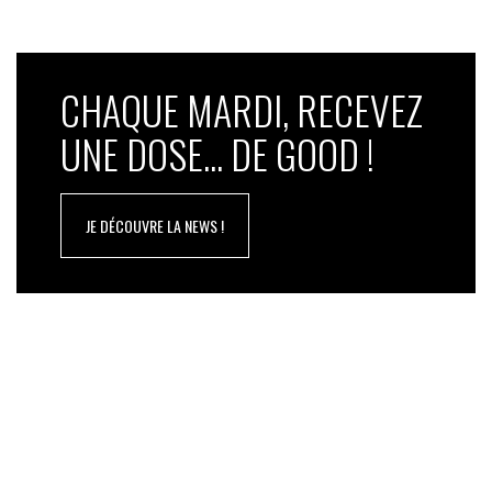
CHAQUE MARDI, RECEVEZ
UNE DOSE... DE GOOD !
JE DÉCOUVRE LA NEWS !
Écologie et féminisme, des sujets aussi politiques
qu’économiques
Mais ce n’est qu’après l’année sabbatique qu’elle
s’octroie à l’issue de l’expérience californienne, qu’elle
commencera à monter sur des scènes françaises.