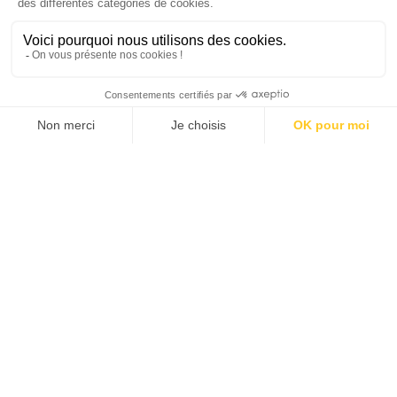
SUIVEZ-NOUS
Agence web
:
Novius