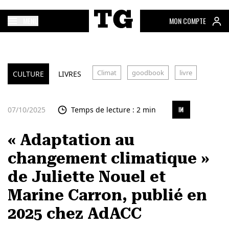
MENU
MON COMPTE
Climat
goodbook
livre
CULTURE
LIVRES
07/10/2025
Temps de lecture : 2 min
« Adaptation au
changement climatique »
de Juliette Nouel et
Marine Carron, publié en
2025 chez AdACC