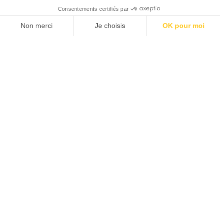
JE M'ABONNE 1 AN - 4 NUM.
JE DÉCOUVRE LES NUMÉROS PRÉCÉDENTS
Je suis déjà abonné(e) :
je consulte la revue en
version digitale
SUIVEZ-NOUS