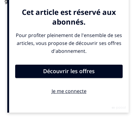
guide
« Adaptation au changement climatique »
vient de
sortir, et sera présenté en avant première sur le
salon
Produrable
. Il rappelle une évidence trop longtemps
ignorée : l’adaptation au changement climatique n’est
plus une option mais une nécessité urgente. L’ouvrage
souligne avec clarté que l’accent mis depuis des
décennies sur l’atténuation a relégué l’adaptation au
rang d’angle mort, alors même que ses enjeux sont
désormais vitaux. L’ambition de cette BD didactique
est, entre autres, de déconstruire les malentendus
(non, s’adapter n’est pas renoncer à réduire les
émissions !), alerter sur les pièges de la maladaptation
et peut-être surtout : instaurer un « réflexe adaptation
» dans toute la société.
Mais comment parler d’adaptation, par essence, un
sujet complexe qui appelle une action systémique ?
Juliette Nouel, journaliste spécialisée dans le climat et
la biodiversité, fondatrice des Ateliers de l’Adaptation