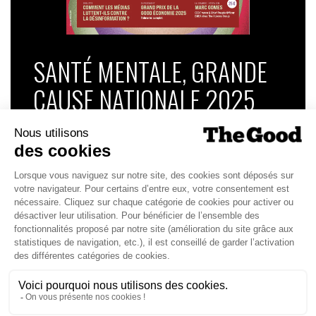
SANTÉ MENTALE, GRANDE
CAUSE NATIONALE 2025
Dans ce numéro, enquête : Comment les
médias luttent-ils contre la désinformation ? |
Palmarès complet du Grand Prix de la Good
Économie 2025 | La grande interview de Marc
Gomes, CEO France & Chief People Officer
EMEA chez The Adecco Group
J'ACHÈTE LE NUMÉRO