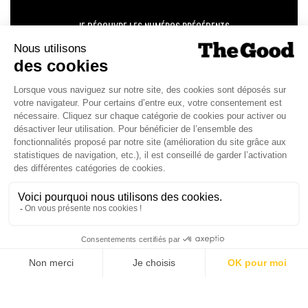
JE DÉCOUVRE LES NUMÉROS PRÉCÉDENTS
Je suis déjà abonné(e) :
je consulte la revue en
version digitale
SUIVEZ-NOUS