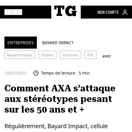
MENU
MON COMPTE
ENTREPRISES
BAYARD IMPACT
Bayard impact
Impact
Inclusion
RSE
avec
10/07/2023
Temps de lecture : 5 min
Comment AXA s’attaque
aux stéréotypes pesant
sur les 50 ans et +
Régulièrement, Bayard Impact, cellule