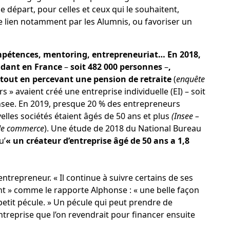
départ, pour celles et ceux qui le souhaitent,
e lien notamment par les Alumnis, ou favoriser un
pétences, mentoring, entrepreneuriat… En 2018,
sidant en France
–
soit 482 000 personnes
–
,
 tout en percevant une pension de retraite
(
enquête
rs » avaient créé une entreprise individuelle (EI) – soit
’Insee. En 2019, presque 20 % des entrepreneurs
elles sociétés étaient âgés de 50 ans et plus
(Insee –
 de commerce
). Une
étude de 2018 du National Bureau
u’
« un créateur d’entreprise âgé de 50 ans a 1,8
entrepreneur. « Il continue à suivre certains de ses
nt » comme le rapporte Alphonse : « une belle façon
etit pécule. » Un pécule qui peut prendre de
treprise que l’on revendrait pour financer ensuite