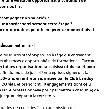
tre une véritable opportunité, à condition de
bons outils.
ccompagner les salariés ?
our aborder sereinement cette étape ?
incontournables pour bien gérer ce moment pivot.
nrichissement mutuel
à de lourds stéréotypes liés à l’âge qui entrainent
s absences d’opportunités, de formations… Face au
ertaines organisations se saisissent du sujet pour
 la fin du mois de juin, 47 entreprises signeront la
50+ ans en entreprise, initiée par le Club Landoy
 L’Oréal
, et prendront 10 engagements
dont celui
de la vie professionnelle pour permettre à chacun(e) de
usqu’au départ à la retraite. »
 les deux parties ? La transmission des