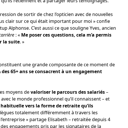
qu’ils retiennent et à partager leurs témoignages.
ression de sortir de chez l’opticien avec de nouvelles
lus clair sur ce qui était important pour moi » confie
artup Alphonse. C’est aussi ce que souligne Yves, ancien
carrière
: «
Me poser ces questions, cela m’a permis
 la suite
. »
 constituent une grande composante de ce moment de
¼ des 65+ ans se consacrent à un engagement
 des moyens de
valoriser le parcours des salariés
–
 avec le monde professionnel qu’il connaissent – et
é habituelle vers la forme de retraite qu’ils
ollègues totalement différemment à travers les
l’entreprise » partage Elisabeth – retraitée depuis 4
’un des engagements pris par les signataires de la