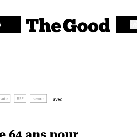
R
ÉV
raite
RSE
senior
avec
e 64 ans pour