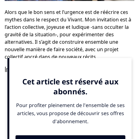
Alors que le bon sens et l’urgence est de réécrire ces
mythes dans le respect du Vivant. Mon invitation est à
l’action collective, joyeuse et ludique -sans occulter la
gravité de la situation-, pour expérimenter des
alternatives. Il s’agit de construire ensemble une
nouvelle manière de faire société, avec un projet
collectif ancré dans de nouveaux récits.
Imaginer un nouveau monde
Pour créer un nouveau monde, nous devons d’abord
l’imaginer. La Théorie du Donut de l’économiste Kate
Raworth peut nous y aider. Ce modèle prend en
compte les limites planétaires et les besoins sociaux de
base. La question n’est pas de se demander s’il est
trop tard ou non. Ca n’est pas binaire. La question est
de savoir ce que nous pourrions sauver. Un mécanisme
psychologique dénommé l’effet tunnel implique que