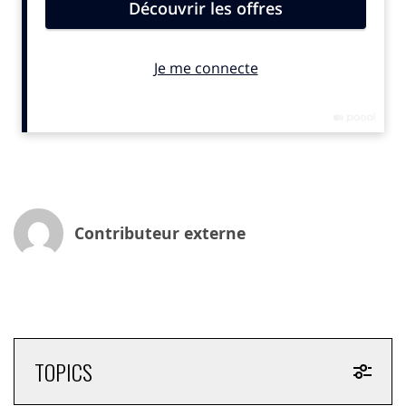
plus nous avons peur, plus notre champ de vision se
rétrécit. A l’inverse, plus notre imagination augmente,
plus notre champ de vision s’ouvre et la peur diminue.
Le régulateur de la peur le plus puissant est le lien
humain. Plus nous avons d’alliés partageant un récit
commun, plus nous nous sentons en lien, nous nous
sentons forts, les possibles s’ouvrent et la peur
diminue.
La puissance de l’imagination collaborative
Contributeur externe
L’écologiste et prospectiviste Rob Hopkins, dans son
livre “ Et si ?”, souligne que notre potentiel à imaginer a
décliné depuis les années 90, alors que nous en avons
besoin plus que jamais pour faire face aux grands
challenges de l’époque. Nous avons besoin d’exercer
une intelligence collective et transverse pour :
TOPICS
1- Prendre conscience de ce qui se passe