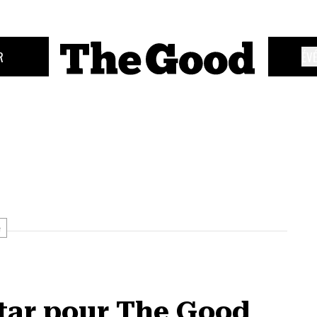
R
ÉV
e
tar pour The Good