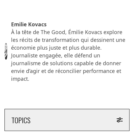
publicité pour un meilleur monde est possible
», Julien Da
Silva Rosa, strategic partnership manager chez Ad For
Good.
Emilie Kovacs
Chaque année, plus de 1 000 milliards de dollars sont
À la tête de The Good, Émilie Kovacs explore
investis dans la publicité. Pourtant, seulement 1 % de
les récits de transformation qui dessinent une
ce budget suffirait à générer un impact concret et
économie plus juste et plus durable.
mesurable sur des causes sociales ou
Journaliste engagée, elle défend un
environnementales.
journalisme de solutions capable de donner
Pour visionner la vidéo, c’est ici :
envie d’agir et de réconcilier performance et
impact.
TOPICS