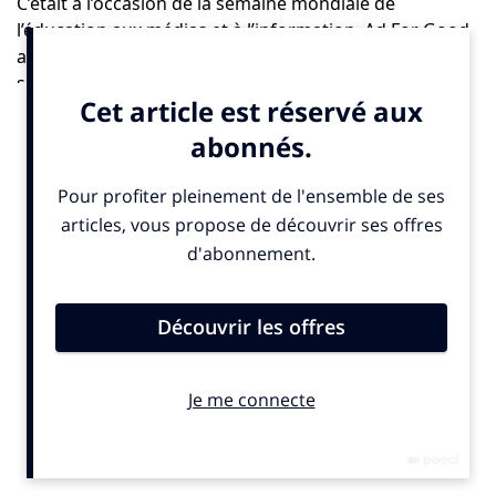
C’était à l’occasion de la semaine mondiale de
l’éducation aux médias et à l’information. Ad For Good
a dévoilé une nouvelle campagne vidéo destiné au
secteur des médias et de la publicité. Objectif : les
inciter à repenser sa manière de communiquer.
Une action qui s’inscrit dans la mission de ce label qui
garantit que chaque campagne alloue au moins 1 %
du budget média à des associations.
De nombreuses campagnes ont déjà été labellisées Ad
For Good, parmi lesquelles
Danone, La Banque
Postale ou encore L’Oréal
. Ces initiatives ont permis
une multitude de dons dans des domaines tels que
l’éducation, l’environnement, la santé ou la culture,
tout en augmentant l’engagement et la fidélité des
audiences.
«
Les solutions sont difficiles à imaginer, surtout parce qu’on
pense que les intérêts s’opposent. Mais une meilleure