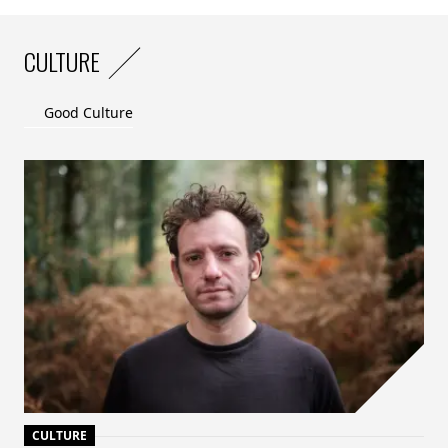
Tester votre profil
ici :
form.typeform.com/to/kTZliFle
CULTURE
Good Culture
CULTURE