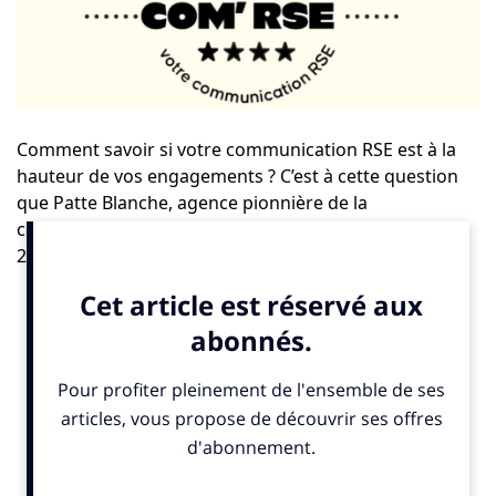
Comment savoir si votre communication RSE est à la
hauteur de vos engagements ? C’est à cette question
que Patte Blanche, agence pionnière de la
communication engagée (labellisée B Corp depuis
2016), apporte une réponse avec
AutoDiag Com’RSE
,
un outil inédit et gratuit. «
Les entreprises doivent trouver
le juste équilibre entre greenhushing et greenwashing.
AutoDiag Com’RSE facilite le dialogue entre les fonctions
communication et RSE : cette alliance est l’une des clés du
succès
», explique
Jonathan Boutonnet
, directeur
associé stratégie et développement de
Patte Blanche
.
Accessible en ligne, ce diagnostic express permet aux
directions communication et RSE de mesurer, en