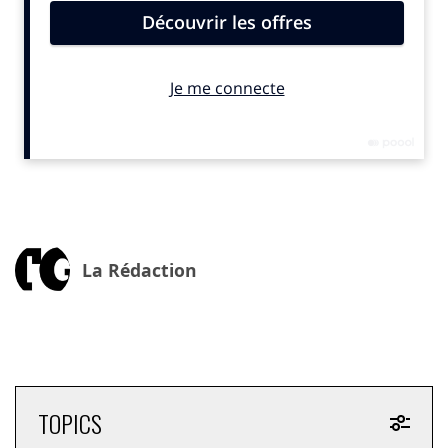
quelques minutes, la
maturité et la cohérence de leur
communication d’engagement
. À travers un
questionnaire structuré autour de trois dimensions —
la robustesse de la stratégie RSE, l’impact des prises de
parole, et la responsabilité des messages —,
l’entreprise obtient une restitution immédiate et
personnalisée.
Sous forme d’
animal totem
, huit profils symbolisent
les différents niveaux de maturité : de « l’Ours en
hibernation », porteur d’un fort potentiel encore
La Rédaction
inexploité, au « Paon en conférence TEDx », maître de
la scène mais parfois fragile sur le fond, jusqu’à «
l’Éléphant sur la banquise », prudent et lucide sur ses
appuis.
Une manière à la fois
ludique et pédagogique
d’identifier ses forces, ses zones de vigilance et les
TOPICS
leviers à activer pour renforcer la crédibilité de sa