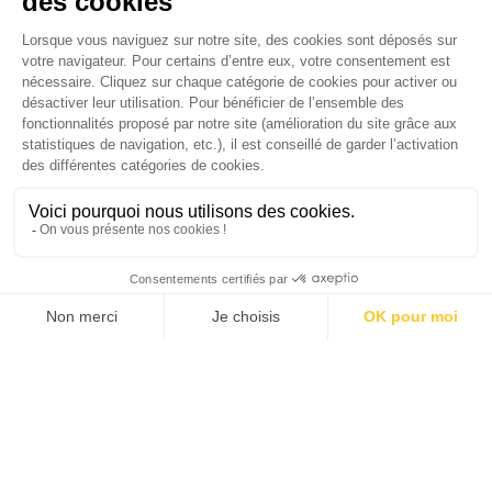
médias luttent-ils contre la désinformation ? |
Palmarès complet du Grand Prix de la Good
Économie 2025 | La grande interview de Marc
Gomes, CEO France & Chief People Officer
EMEA chez The Adecco Group
J'ACHÈTE LE NUMÉRO
JE M'ABONNE 1 AN - 4 NUM.
JE DÉCOUVRE LES NUMÉROS PRÉCÉDENTS
Je suis déjà abonné(e) :
je consulte la revue en
version digitale