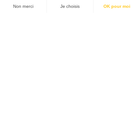
Agence web
:
Novius
Découvrez le newsletter The Good, le marqueur de
JE M'INSCRIS
la good économie, tous les mardis !