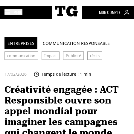
MENU
MON COMPTE
ENTREPRISES
COMMUNICATION RESPONSABLE
communication
Impact
Publicité
récits
17/02/2026
Temps de lecture : 1 min
Créativité engagée : ACT
Responsible ouvre son
appel mondial pour
imaginer les campagnes
qui changent le monde