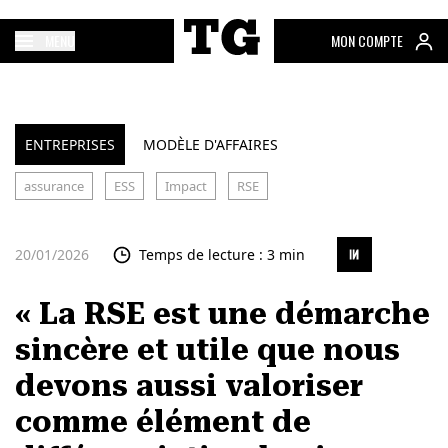
MENU
MON COMPTE
ENTREPRISES
MODÈLE D'AFFAIRES
assurance
ESS
Impact
RSE
20/01/2026
Temps de lecture : 3 min
« La RSE est une démarche
sincère et utile que nous
devons aussi valoriser
comme élément de