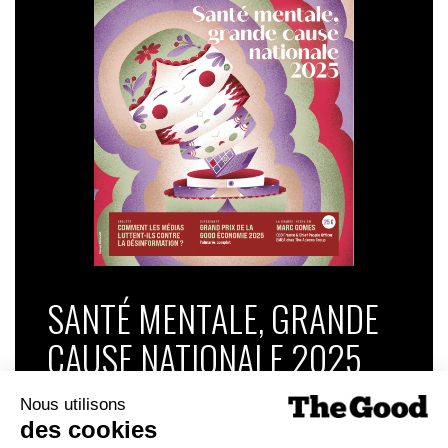
participent à la
stabilité démocratique
. La RSE n’est
plus une option : c’est une condition pour “faire
société”.
SANTÉ MENTALE, GRANDE
CAUSE NATIONALE 2025
Dans ce numéro, enquête : Comment les
médias luttent-ils contre la désinformation ? |