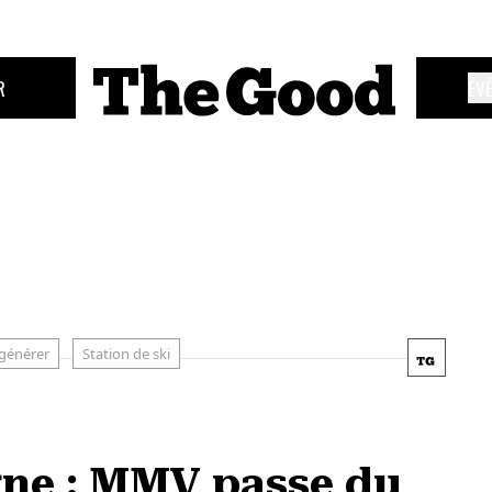
R
ÉV
générer
Station de ski
ne : MMV passe du