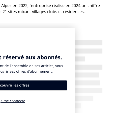
lpes en 2022, l’entreprise réalise en 2024 un chiffre
s 21 sites mixant villages clubs et résidences.
raison d’être en 2023, nous nous employons
 concrètement,
détaille Fabienne Carrasco
.
, et pas seulement nos gaz à effet de serre,
ne entreprise régénératrice
. »