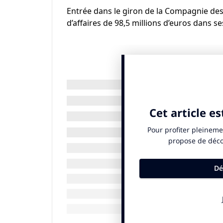
Entrée dans le giron de la Compagnie des A
d’affaires de 98,5 millions d’euros dans se
«
Après nous être dotés d’une 
désormais à nous transformer
D’abord en réduisant nos impacts
puis en devenant u