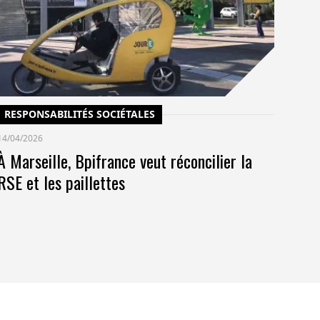
po
co
pr
RESPONSABILITÉS SOCIÉTALES
14/04/2026
À Marseille, Bpifrance veut réconcilier la
RSE et les paillettes