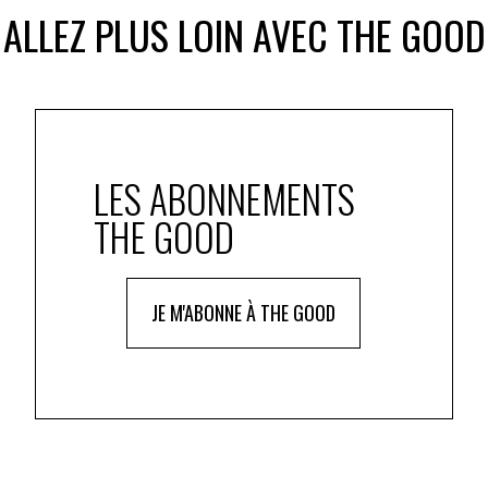
ALLEZ PLUS LOIN AVEC THE GOOD
r les clients
le zéro émissions nettes en 2030 (scope 1 et 2,
celles issues de la consommation énergétique) seront
n.
LES ABONNEMENTS
tificialisation des sols sont compensées « au mètre
tion. Mais depuis un an, la société a également
THE GOOD
s de plus petites tailles, qui seront rénovés pour
répondant aux nouveaux besoins d’une partie de la
JE M'ABONNE À THE GOOD
des pratiques plus vertueuses, notamment via une
s. Été comme hiver, ils se voient proposer des
ar semaine, un menu intégralement végétal.