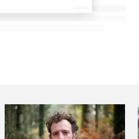
auffer les établissements
à son écosystème qu’on ne lui prend, a mûri au cours
treprises pour le climat)
Alpes 2024. Le principe du
net champion
», a permis d’embarquer la direction
, les transformations des systèmes de chauffage, qui
sse de 73% par rapport à 2019. Une performance
les par du biogaz, des HVO (huiles végétales