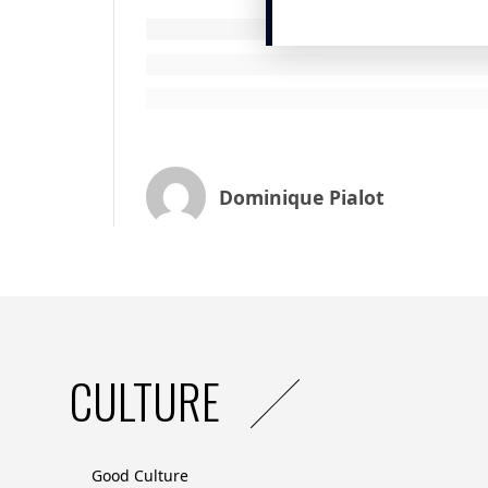
Plus aucune énergie fossile pour ch
Cette ambition, qui vise à redonner plus 
de la session de la
CEC (Convention des en
binôme, associant un dirigeant à un «
pla
Dominique Pialot
dans l’aventure.
Sur les émissions de gaz à effet de serre
pèsent 80% du total, ont permis une bai
obtenue en remplaçant les énergies fossi
biotraitées) et de l’électricité verte.
CULTURE
Good Culture