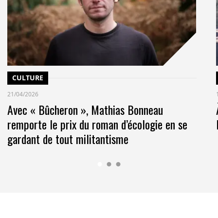
CULTURE
21/04/2026
Avec « Bûcheron », Mathias Bonneau
remporte le prix du roman d’écologie en se
gardant de tout militantisme
le parc est majoritairement composé de bâtiments
lisés Clé verte, 100% devraient l’être en 2026.
solaires, son système de pilotage intelligent du
 Serre-Chevalier, ouvert en décembre 2025, est un
nnementaux, certifié NF Habitat HQE très