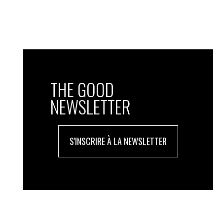
performant et la labellisé BiodiverCity®.
Un train de nuit remis en service pou
Les derniers pourcentages pour atteindre 
autrement dit, les émissions directes et 
obtenus grâce à des travaux de rénovatio
THE GOOD
Les constructions neuves générant une ar
carré près » par des opérations de natura
NEWSLETTER
entamé un plan de reprise d’établissement
composer une nouvelle gamme hôtelière, 
clientèle.
S'INSCRIRE À LA NEWSLETTER
Les clients aussi sont invités à adopter 
application maison qui vante des écogeste
randonnées accompagnées et, une fois p