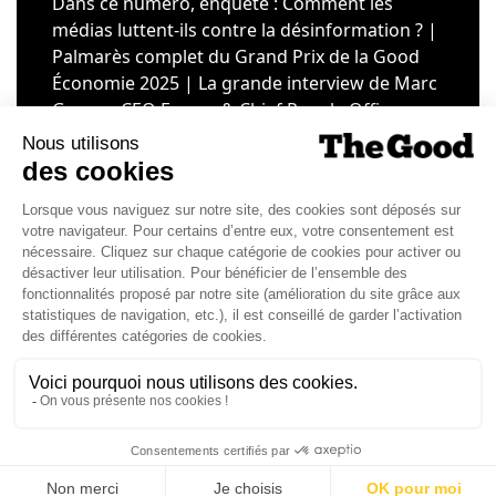
Dans ce numéro, enquête : Comment les
médias luttent-ils contre la désinformation ? |
Palmarès complet du Grand Prix de la Good
Économie 2025 | La grande interview de Marc
Gomes, CEO France & Chief People Officer
EMEA chez The Adecco Group
J'ACHÈTE LE NUMÉRO
JE M'ABONNE 1 AN - 4 NUM.
JE DÉCOUVRE LES NUMÉROS PRÉCÉDENTS
Je suis déjà abonné(e) :
je consulte la revue en
version digitale