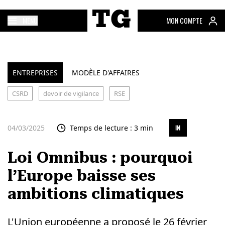
MENU
MON COMPTE
ENTREPRISES
MODÈLE D'AFFAIRES
CSRD
devoir de vigilance
RSE
04/03/2025
Temps de lecture : 3 min
Loi Omnibus : pourquoi
l’Europe baisse ses
ambitions climatiques
L'Union européenne a proposé le 26 février