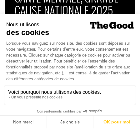
CAUSE NATIONALE 2025
Dans ce numéro, enquête : Comment les
médias luttent-ils contre la désinformation ? |
Palmarès complet du Grand Prix de la Good
Économie 2025 | La grande interview de Marc
Gomes, CEO France & Chief People Officer
EMEA chez The Adecco Group
J'ACHÈTE LE NUMÉRO
JE M'ABONNE 1 AN - 4 NUM.
JE DÉCOUVRE LES NUMÉROS PRÉCÉDENTS