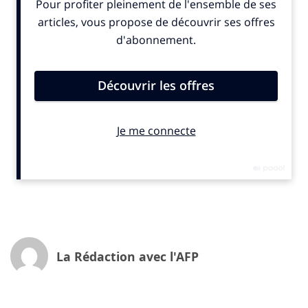
environnementaux tout au long de leur chaîne de
valeur, y compris chez leurs fournisseurs et sous-
traitants.
–
Faire passer de 50 000 à 10 000 le nombre
d’entreprises devant se plier à la CSRD
. Le but de
cette règle était d’harmoniser la manière dont les
entreprises publient leurs données de « durabilité »,
mais elle était très critiquée par les lobbies patronaux.
Voici les mesures proposées en détail (tableau résumé
par
R3
) :
La Rédaction avec l'AFP