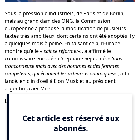
Sous la pression d’industriels, de Paris et de Berlin,
mais au grand dam des ONG, la Commission
européenne a proposé la modification de plusieurs
textes très ambitieux, dont certains ont été adoptés il y
a quelques mois à peine. En faisant cela, l’Europe
montre qu’elle «
sait se réformer
« , a affirmé le
commissaire européen Stéphane Séjourné. «
Sans
tronçonneuse mais avec des hommes et des femmes
compétents, qui écoutent les acteurs économiques
« , a-t-il
lancé, en clin d’oeil à Elon Musk et au président
argentin Javier Milei.
L’exécutif européen souhaite très concrètement:
–
Le report d’un an et la révision du « droit de
vigilance » imposé aux industriels.
Ce texte exigeait
des entreprises qu’elles préviennent et remédient aux
violations de droits humains et dommages