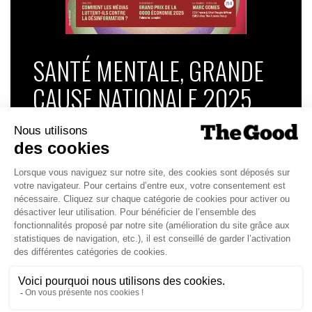
SANTÉ MENTALE, GRANDE
CAUSE NATIONALE 2025
Dans ce numéro, enquête : Comment les
médias luttent-ils contre la désinformation ? |
Palmarès complet du Grand Prix de la Good
Économie 2025 | La grande interview de Marc
Gomes, CEO France & Chief People Officer
EMEA chez The Adecco Group
J'ACHÈTE LE NUMÉRO