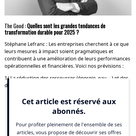
The Good :
Quelles sont les grandes tendances de
transformation durable pour 2025 ?
Stéphane Lefranc : Les entreprises cherchent à ce que
leurs mesures à impact soient pragmatiques et
contribuent à une amélioration de leurs performances
opérationnelles et financières. Voici nos prévisions :
1/ La réduction des ressources (énergie, eau,…) et des
déchets va s’accélérer ;
2/ Les produits et les services proposés au marché
évolueront afin d’améliorer leurs impacts sociaux et
environnementaux. Et ce, pour un bénéfice
multiple tant du point de vue du produit que de
l’image ;