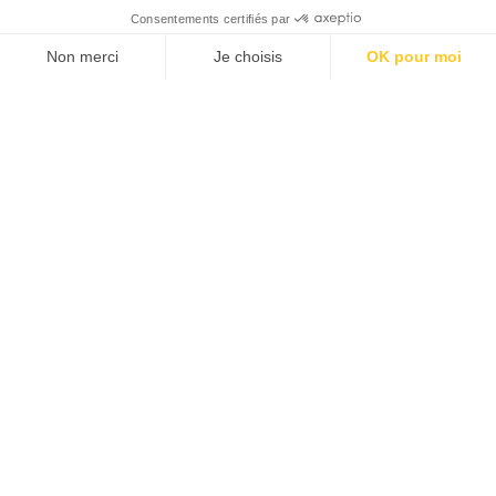
JE M'ABONNE 1 AN - 4 NUM.
JE DÉCOUVRE LES NUMÉROS PRÉCÉDENTS
Je suis déjà abonné(e) :
je consulte la revue en
version digitale
SUIVEZ-NOUS