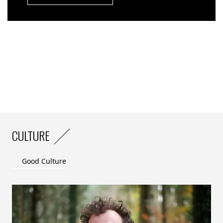
une réduction significative des émissions de CO2.
The Good : Quelles sont
les conclusions du dernier rapport du
Capgemini Research Institute, intitulé «
A world in balance
2024 : Accelerating sustainability amidst geopolitical
challenges
» (
Un Monde en Equilibre 2024 : Accélérer sur la
durabilité malgré les freins géopolitiques
), qui retrace les
progrès réalisés par les entreprises en matière de
développement durable (environnemental et social) au cours
des trois dernières années ?
Tout d’abord, il est important de noter que les
consommateurs souhaitent que les entreprises aillent
CULTURE
encore plus loin et exigent la transparence. Ainsi, ils
sont plus sceptiques que jamais sur leur sincérité,
Good Culture
puisque plus de la moitié d’entre eux pensent que les
entreprises font du
greenwashing
, contre 33% en 2023.
Les trois quarts des consommateurs attendent des
entreprises qu’elles jouent un rôle plus important dans
la réduction des émissions de gaz à effet de serre en