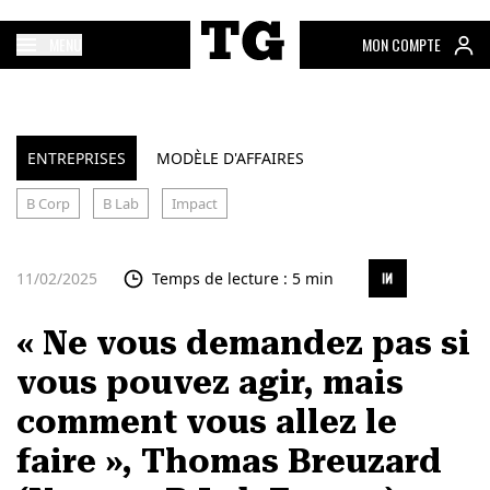
MENU
MON COMPTE
ENTREPRISES
MODÈLE D'AFFAIRES
B Corp
B Lab
Impact
11/02/2025
Temps de lecture : 5 min
« Ne vous demandez pas si
vous pouvez agir, mais
comment vous allez le
faire », Thomas Breuzard