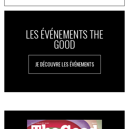
afin de trouver un équilibre entre ambition et
faisabilité. Avec cette évolution, B Lab apporte une
nouvelle contribution au cadre et dispositifs qui font
évoluer le rôle de l’Entreprise et sa contribution au
LES ÉVÉNEMENTS THE
Bien commun.
GOOD
Notre contribution passe également par un soutien
européen à la CSRD et aux normes ESRS, notamment
pour protéger la double matérialité et la gestion de
JE DÉCOUVRE LES ÉVÉNEMENTS
l’impact. Ces principes fondamentaux sont cruciaux
pour garantir la transparence, la responsabilité et des
comportements d’entreprise ayant un réel impact. Les
affaiblir mettrait en péril les efforts de durabilité dans
toute l’UE.
Pour ce qui est de la France, nous organisons le 27
mars 2025 à La Cité Fertile à Pantin le plus grand
rassemblement B Corp depuis l’arrivée du mouvement
en France il y a 10 ans. Une journée pour faire vivre