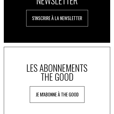
NEWSLETTER
l’arrivée des nouveaux standards de la certification B
Corp, qui servent de boussole à son action. Ces
nouveaux standards se concentrent sur les questions
S'INSCRIRE À LA NEWSLETTER
sociales et environnementales les plus importantes
auxquelles sont confrontés les humains et le vivant,
donnant aux organisations la clarté nécessaire pour se
concentrer sur ce qui compte et susciter les actions les
plus impactantes.
Ce nouveau cadre d’exigences pour la certification sera
basé sur des performances spécifiques et obligatoires
LES ABONNEMENTS
sur 7 thématiques d’impact interdépendantes : Mission
et Gouvernance des Parties Prenantes (MGPP), Travail
THE GOOD
Équitable (TE), Justice, Équité, Diversité et Inclusion
(JEDI), Droits Humains (DH), Action Climatique (AC),
Gestion Environnementale et Circularité (GEC), Affaires
JE M'ABONNE À THE GOOD
Publiques et Action Collective (APAC).
L’objectif est de maintenir des standards élevés tout en
tenant compte des contextes uniques des entreprises,