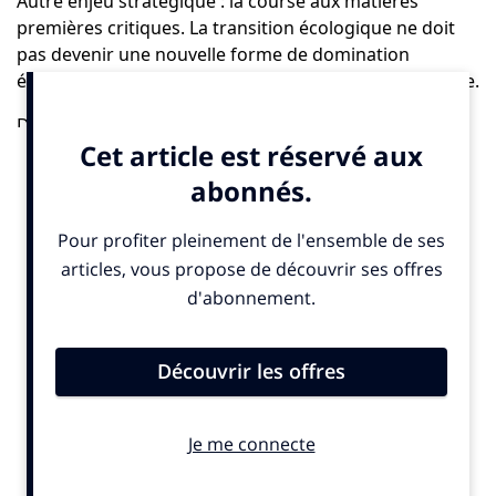
Autre enjeu stratégique : la course aux matières
premières critiques. La transition écologique ne doit
pas devenir une nouvelle forme de domination
économique, sinon elle sera tout sauf juste et inclusive.
Dans ce contexte, l’essor fulgurant de l’IA générative
amplifie le sentiment de vertige. Plus rapide que la
régulation, plus puissante que prévu, elle redessine
nos sociétés à une vitesse effrénée, qu’on peine à
maîtriser, à comprendre même…
Nous vivons une dissonance énorme : le chaos du
vieux monde résonne encore tandis que la mélodie du
changement peine à s’imposer.
Il devient urgent de peser dans le débat pour que les
avancées réglementaires ne soient pas vidées de leur
substance.
Ce sera l’un de mes engagements majeurs pour 2025 :