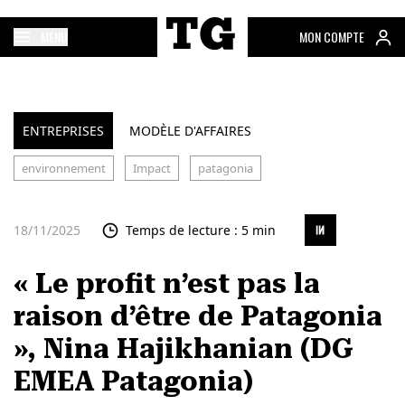
MENU
MON COMPTE
ENTREPRISES
MODÈLE D'AFFAIRES
environnement
Impact
patagonia
18/11/2025
Temps de lecture : 5 min
« Le profit n’est pas la
raison d’être de Patagonia
», Nina Hajikhanian (DG
EMEA Patagonia)