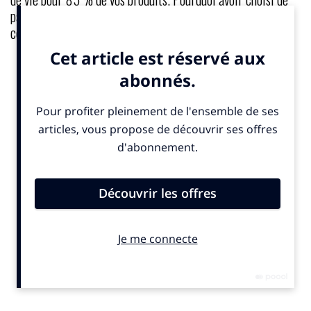
partager vos limites, alors que la plupart des marques
communiquent surtout sur leurs réussites ?
Nina Hajikhanian :
Nous avons publié ce rapport
parce que la transparence nourrit la responsabilité. Il
s’agit du compte rendu le plus complet de notre
structure de propriété et de nos actions en matière
d’entreprise responsable, de produit, d’engagement
communautaire et de philanthropie.
Nous ne voulions pas d’une brochure marketing, mais
un document honnête montrant nos progrès et aussi
nos manquements. Oui, la plupart de nos produits
n’ont pas encore de solution de fin de vie et le charbon
reste utilisé dans une partie de notre chaîne
d’approvisionnement. Ces faits sont inconfortables,
mais les cacher ne les résout pas.
Le titre
Work in Progress
dit tout. Nous ne prétendons