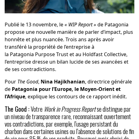
Publié le 13 novembre, le
« WIP Report »
de
Patagonia
propose une nouvelle manière de parler d’impact, plus
honnête et plus nuancée. Trois ans après avoir
transféré la propriété de l’entreprise à
la
Patagonia Purpose Trust
et au
Holdfast Collective
,
l’entreprise dresse un bilan lucide de ses avancées et
de ses contradictions.
Pour
The Good
,
Nina Hajikhanian
, directrice générale
de
Patagonia pour l’Europe, le Moyen-Orient et
l’Afrique
, explique les contours de ce rapport inédit.
The Good :
Votre
Work in Progress Report
se distingue par
un niveau de transparence rare, reconnaissant ouvertement
vos contradictions, par exemple, l’usage persistant du
charbon dans certaines usines ou l’absence de solutions de fin
de vie pour 85 % de vos produits. Pourquoi avoir choisi de