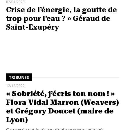
02/01/2023
Crise de l’énergie, la goutte de
trop pour l’eau ? » Géraud de
Saint-Exupéry
TRIBUNES
12/12/2022
« Sobriété, j’écris ton nom ! »
Flora Vidal Marron (Weavers)
et Grégory Doucet (maire de
Lyon)
Organisée par le réseau d’entrepreneurs engagés