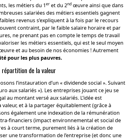
er
nd
nts, les métiers du 1
et du 2
œuvre ainsi que dans
mbreuses salariées des métiers essentiels gagnent
aibles revenus s’expliquent à la fois par le recours
vent contraint, par le faible salaire horaire et par
ures, ne prenant pas en compte le temps de travail
loriser les métiers essentiels, qui est le seul moyen
’œuvre et au besoin de nos économies ! Autrement
rité pour les plus pauvres.
 répartition de la valeur
ns l’instauration d’un « dividende social ». Suivant
ro aux salariés »). Les entreprises jouant ce jeu se
gal au montant versé aux salariés. L’idée est
 valeur, et à la partager équitablement (grâce à
posons également une indexation de la rémunération
xtra-financiers (impact environnemental et social de
ères à court terme, purement liés à la création de
ser une transformation de l’entreprise (et donc une