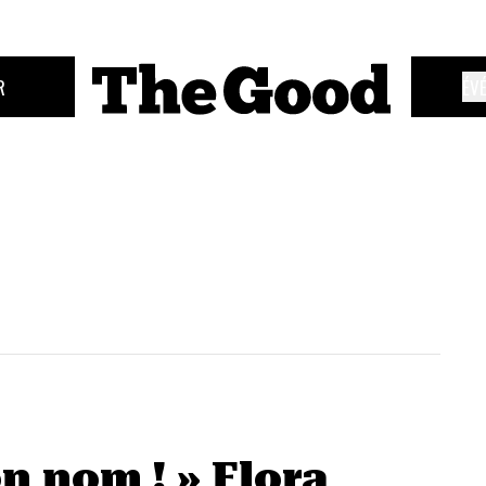
R
ÉV
on nom ! » Flora