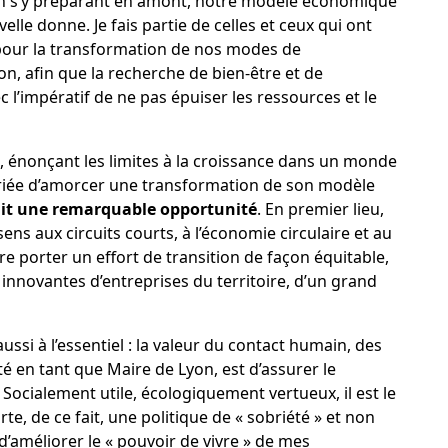
r, en s’y préparant en amont, notre modèle économique
velle donne. Je fais partie de celles et ceux qui ont
 pour la transformation de nos modes de
, afin que la recherche de bien-être et de
l’impératif de ne pas épuiser les ressources et le
 énonçant les limites à la croissance dans un monde
 priée d’amorcer une transformation de son modèle
rnit une remarquable opportunité
. En premier lieu,
ens aux circuits courts, à l’économie circulaire et au
ire porter un effort de transition de façon équitable,
innovantes d’entreprises du territoire, d’un grand
aussi à l’essentiel : la valeur du contact humain, des
ité en tant que Maire de Lyon, est d’assurer le
 Socialement utile, écologiquement vertueux, il est le
te, de ce fait, une politique de « sobriété » et non
 d’améliorer le « pouvoir de vivre » de mes