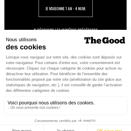
JE M'ABONNE 1 AN - 4 NUM.
JE DÉCOUVRE LES NUMÉROS PRÉCÉDENTS
Je suis déjà abonné(e) :
je consulte la revue en
version digitale
SUIVEZ-NOUS