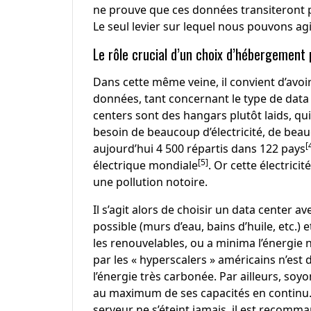
ne prouve que ces données transiteront 
Le seul levier sur lequel nous pouvons ag
Le rôle crucial d’un choix d’hébergement 
Dans cette même veine, il convient d’avoi
données, tant concernant le type de data c
centers sont des hangars plutôt laids, qu
besoin de beaucoup d’électricité, de beau
[
aujourd’hui 4 500 répartis dans 122 pays
[5]
électrique mondiale
. Or cette électric
une pollution notoire.
Il s’agit alors de choisir un data center 
possible (murs d’eau, bains d’huile, etc.
les renouvelables, ou a minima l’énergie nu
par les « hyperscalers » américains n’est 
l’énergie très carbonée. Par ailleurs, soyo
au maximum de ses capacités en continu. Ai
serveur ne s’éteint jamais, il est recomma