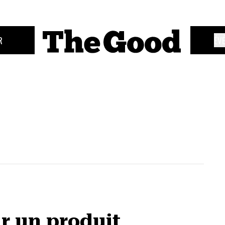
R
ÉV
r un produit