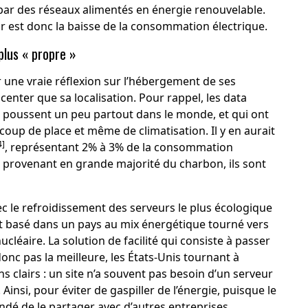
par des réseaux alimentés en énergie renouvelable.
ir est donc la baisse de la consommation électrique.
plus « propre »
r une vraie réflexion sur l’hébergement de ses
enter que sa localisation. Pour rappel, les data
i poussent un peu partout dans le monde, et qui ont
coup de place et même de climatisation. Il y en aurait
4]
, représentant 2% à 3% de la consommation
ité provenant en grande majorité du charbon, ils sont
avec le refroidissement des serveurs le plus écologique
) et basé dans un pays au mix énergétique tourné vers
cléaire. La solution de facilité qui consiste à passer
donc pas la meilleure, les États-Unis tournant à
ns clairs : un site n’a souvent pas besoin d’un serveur
nsi, pour éviter de gaspiller de l’énergie, puisque le
ndé de le partager avec d’autres entreprises.