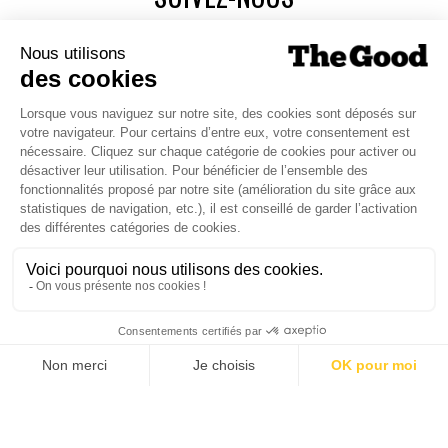
Agence web
:
Novius
Découvrez le newsletter The Good, le marqueur de
JE M'INSCRIS
la good économie, tous les mardis !