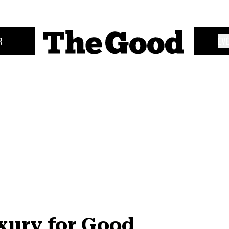
R
ÉV
xury for Good