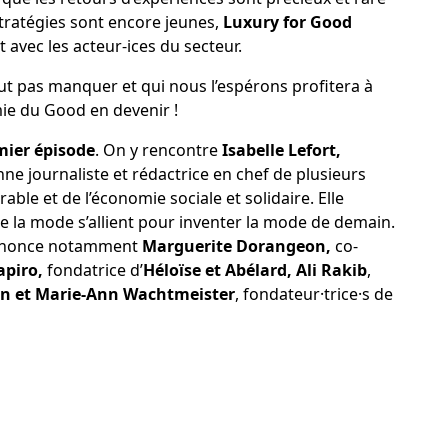
stratégies sont encore jeunes,
Luxury for Good
avec les acteur-ices du secteur.
eut pas manquer et qui nous l’espérons profitera à
ie du Good en devenir !
mier épisode
. On y rencontre
Isabelle Lefort,
nne journaliste et rédactrice en chef de plusieurs
le et de l’économie sociale et solidaire. Elle
e la mode s’allient pour inventer la mode de demain.
annonce notamment
Marguerite Dorangeon,
co-
apiro,
fondatrice d’
Héloïse et Abélard, Ali Rakib
,
n et Marie-Ann Wachtmeister
, fondateur·trice·s de