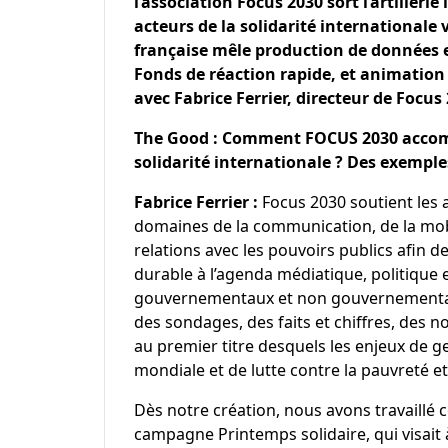
l’association Focus 2030 sort l’artiller
acteurs de la solidarité internationale v
française mêle production de données e
Fonds de réaction rapide, et animation
avec Fabrice Ferrier, directeur de Focus
The Good : Comment FOCUS 2030 accompa
solidarité internationale ? Des exemple
Fabrice Ferrier :
Focus 2030 soutient les a
domaines de la communication, de la mobi
relations avec les pouvoirs publics afin 
durable à l’agenda médiatique, politique
gouvernementaux et non gouvernementau
des sondages, des faits et chiffres, des 
au premier titre desquels les enjeux de 
mondiale et de lutte contre la pauvreté et 
Dès notre création, nous avons travaillé 
campagne
Printemps solidaire
, qui visai