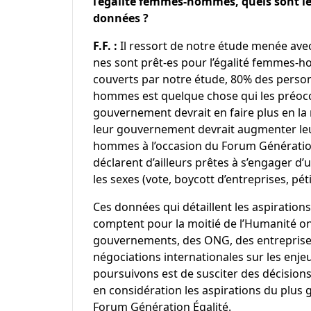
l’égalité femmes-hommes, quels sont le
données ?
F.F. :
Il ressort de notre
étude
menée ave
nes sont prêt-es pour l’égalité femmes-h
couverts par notre étude, 80% des person
hommes est quelque chose qui les préocc
gouvernement devrait en faire plus en la
leur gouvernement devrait augmenter leu
hommes à l’occasion du Forum Génération
déclarent d’ailleurs prêtes à s’engager d’
les sexes (vote, boycott d’entreprises, pét
Ces données qui détaillent les aspirations
comptent pour la moitié de l’Humanité on
gouvernements, des ONG, des entreprises
négociations internationales sur les enj
poursuivons est de susciter des décisions 
en considération les aspirations du plus 
Forum Génération Égalité.