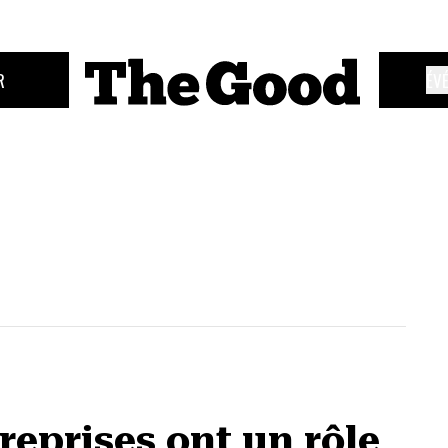
R
ÉV
reprises ont un rôle