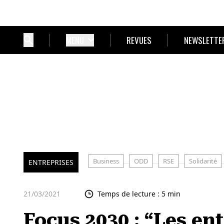
MENU
REVUES
NEWSLETTE
Business
ODD
RSE
Solidarité
ENTREPRISES
21/03/2021
Temps de lecture : 5 min
Focus 2030 : “Les ent