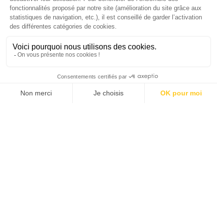
JE DÉCOUVRE LA NEWS !
1
104
105
106
107
108
109
110
139
…
…
SANTÉ MENTALE, GRANDE
CAUSE NATIONALE 2025
Dans ce numéro, enquête : Comment les