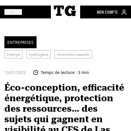
MENU
MON COMPTE
ENTREPRISES
Energie
hydrogène
innovation awards
10/01/2022
Temps de lecture : 3 min
Éco-conception, efficacité
énergétique, protection
des ressources… des
sujets qui gagnent en
visibilité au CES de Las