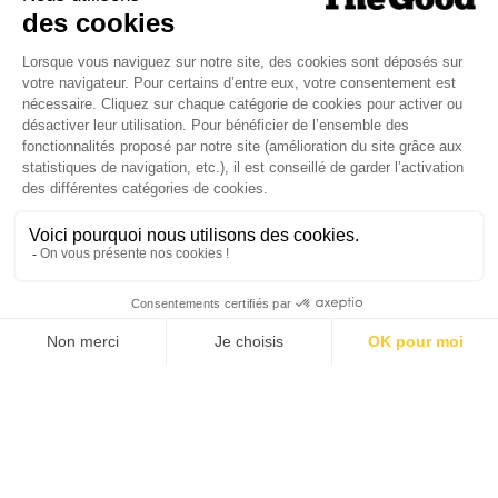
Je suis déjà abonné(e) :
je consulte la revue en
version digitale
SUIVEZ-NOUS