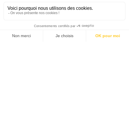
CHAQUE MARDI, RECEVEZ
UNE DOSE... DE GOOD !
JE DÉCOUVRE LA NEWS !
1
38
39
40
41
42
43
…