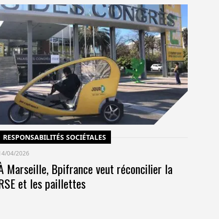
C
14/
Un
po
co
pr
RESPONSABILITÉS SOCIÉTALES
14/04/2026
À Marseille, Bpifrance veut réconcilier la
RSE et les paillettes