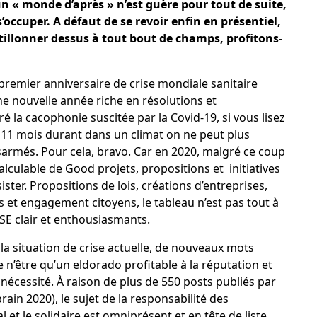
un « monde d’après » n’est guère pour tout de suite,
’occuper. A défaut de se revoir enfin en présentiel,
tillonner dessus à tout bout de champs, profitons-
premier anniversaire de crise mondiale sanitaire
 nouvelle année riche en résolutions et
 la cacophonie suscitée par la Covid-19, si vous lisez
r, 11 mois durant dans un climat on ne peut plus
sarmés. Pour cela, bravo. Car en 2020, malgré ce coup
lculable de Good projets, propositions et initiatives
ster. Propositions de lois, créations d’entreprises,
es et engagement citoyens, le tableau n’est pas tout à
 RSE clair et enthousiasmants.
la situation de crise actuelle, de nouveaux mots
 n’être qu’un eldorado profitable à la réputation et
nécessité. À raison de plus de 550 posts publiés par
rain 2020), le sujet de la responsabilité des
 et le solidaire est omniprésent et en tête de liste