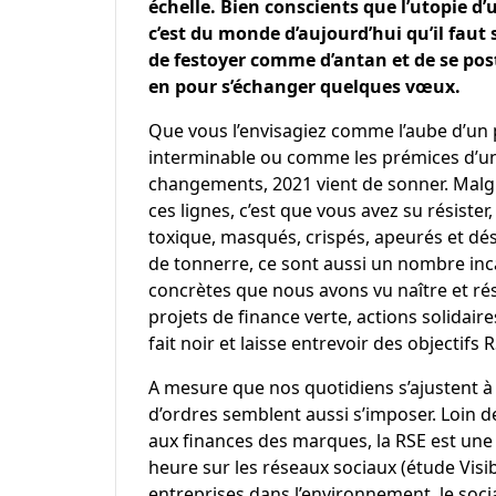
échelle. Bien conscients que l’utopie d’
c’est du monde d’aujourd’hui qu’il faut s
de festoyer comme d’antan et de se pos
en pour s’échanger quelques vœux.
Que vous l’envisagiez comme l’aube d’un 
interminable ou comme les prémices d’une
changements, 2021 vient de sonner. Malgré
ces lignes, c’est que vous avez su résiste
toxique, masqués, crispés, apeurés et dé
de tonnerre, ce sont aussi un nombre inca
concrètes que nous avons vu naître et rési
projets de finance verte, actions solidair
fait noir et laisse entrevoir des objectifs
A mesure que nos quotidiens s’ajustent à 
d’ordres semblent aussi s’imposer. Loin de
aux finances des marques, la RSE est une 
heure sur les réseaux sociaux (étude Visib
entreprises dans l’environnement, le social