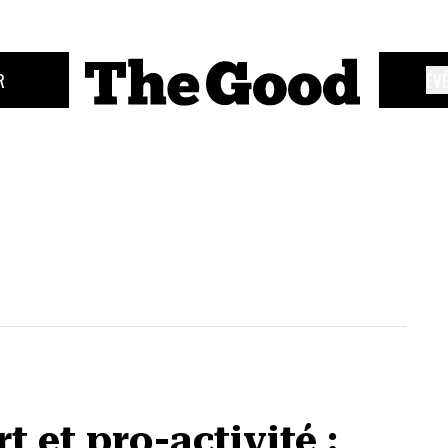
R
ÉV
t et pro-activité :