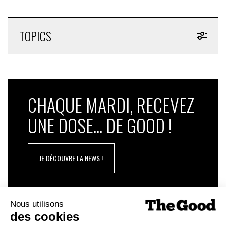
TOPICS
CHAQUE MARDI, RECEVEZ
UNE DOSE... DE GOOD !
JE DÉCOUVRE LA NEWS !
1
2
3
4
5
6
7
8
9
139
…