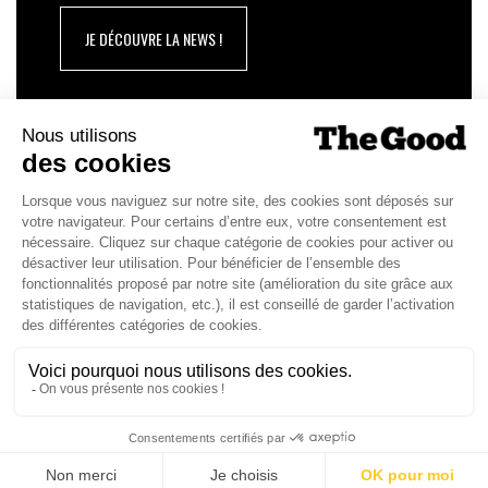
JE DÉCOUVRE LA NEWS !
1
117
118
119
120
121
122
123
139
…
…