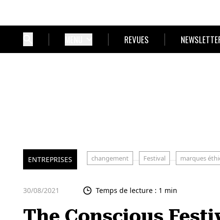
MENU
REVUES
NEWSLETTE
changement
Festival
marques éthi
ENTREPRISES
30/08/2021
Temps de lecture : 1 min
The Conscious Festiv