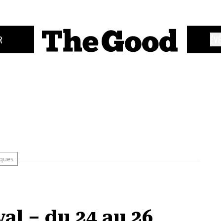
R
ÉV
ques
al – du 24 au 26