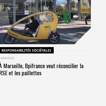
Un
po
co
pr
RESPONSABILITÉS SOCIÉTALES
14/04/2026
À Marseille, Bpifrance veut réconcilier la
RSE et les paillettes