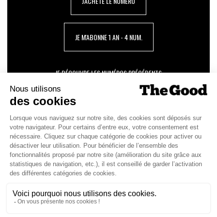
J'ACHÈTE LE NUMÉRO
JE M'ABONNE 1 AN - 4 NUM.
JE DÉCOUVRE LES NUMÉROS PRÉCÉDENTS
Je suis déjà abonné(e) :
je consulte la revue en
version digitale