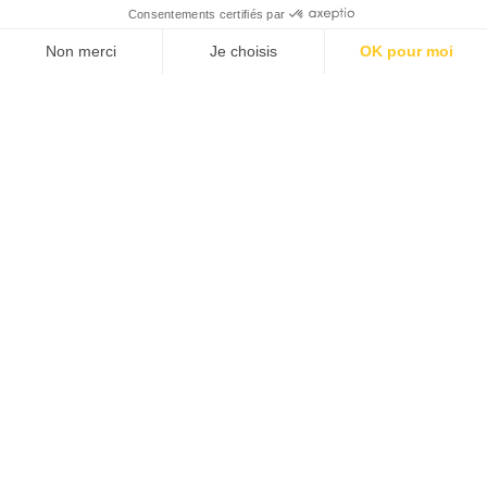
SUIVEZ-NOUS
Agence web
:
Novius
Découvrez le newsletter The Good, le marqueur de
JE M'INSCRIS