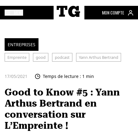
MENU
MON COMPTE
ENTREPRISES
Empreinte
good
podcast
Yann Arthus Bertrand
17/05/2021
Temps de lecture : 1 min
Good to Know #5 : Yann
Arthus Bertrand en
conversation sur
L’Empreinte !