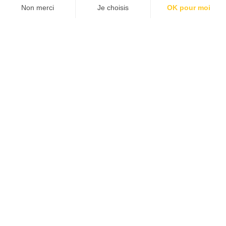
Agence web
:
Novius
Découvrez le newsletter The Good, le marqueur de
JE M'INSCRIS
la good économie, tous les mardis !