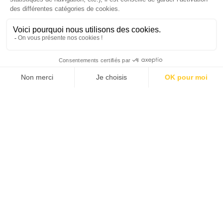
Palmarès complet du Grand Prix de la Good
Économie 2025 | La grande interview de Marc
Gomes, CEO France & Chief People Officer
EMEA chez The Adecco Group
J'ACHÈTE LE NUMÉRO
JE M'ABONNE 1 AN - 4 NUM.
JE DÉCOUVRE LES NUMÉROS PRÉCÉDENTS
Je suis déjà abonné(e) :
je consulte la revue en
version digitale