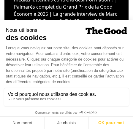
Palmarès complet du Grand Prix de la Good
Économie 2025 | La grande interview de Marc
Gomes, CEO France & Chief People Officer
EMEA chez The Adecco Group
J'ACHÈTE LE NUMÉRO
JE M'ABONNE 1 AN - 4 NUM.
JE DÉCOUVRE LES NUMÉROS PRÉCÉDENTS
Je suis déjà abonné(e) :
je consulte la revue en
version digitale