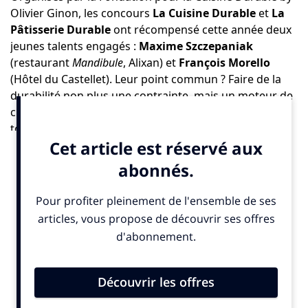
Olivier Ginon
, les concours
La Cuisine Durable
et
La
Pâtisserie Durable
ont récompensé cette année deux
jeunes talents engagés :
Maxime Szczepaniak
(restaurant
Mandibule
, Alixan) et
François Morello
(Hôtel du Castellet). Leur point commun ? Faire de la
durabilité non plus une contrainte, mais un moteur de
créativité et de transmission. De nombreuses têtes
toquées -cuisiniers, pâtissiers et chocolatiers-
prestigieux étaient présents pour soutenir cette
démarche : Guillaume Gomez, Christian Têtedoie,
Pierre Hermé, Christian Bouillet…
Lundi 27 octobre, au sein de la Vatel Academy à Marcy-
l’Étoile, la gastronomie française a prouvé qu’elle
pouvait conjuguer excellence et responsabilité. Pour
cette édition 2025, les concours
La Cuisine Durable
et
La Pâtisserie Durable
ont mis en lumière une
génération de chefs qui invente un nouveau langage
culinaire : plus sobre, plus local, et surtout plus