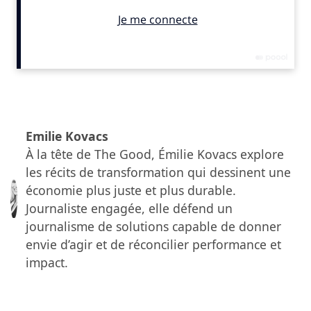
conscient de son empreinte.
«
Au-delà du goût, c’est une manière de penser
ensemble, d’échanger et de donner du sens à la
création
», résume Christian Têtedoie, président du
Emilie Kovacs
concours La Cuisine Durable.
À la tête de The Good, Émilie Kovacs explore
les récits de transformation qui dessinent une
économie plus juste et plus durable.
Journaliste engagée, elle défend un
Le goût de la transformation
journalisme de solutions capable de donner
envie d’agir et de réconcilier performance et
Lauréat du concours
La Cuisine Durable
,
Maxime
impact.
Szczepaniak
incarne cette philosophie au sein de son
restaurant
Mandibule
, dans la Drôme. Ici, la durabilité
est un réflexe quotidien : circuits courts dans un rayon