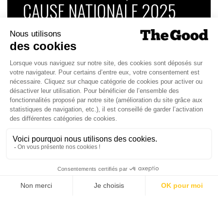
CAUSE NATIONALE 2025
Dans ce numéro, enquête : Comment les
médias luttent-ils contre la désinformation ? |
Palmarès complet du Grand Prix de la Good
Économie 2025 | La grande interview de Marc
Gomes, CEO France & Chief People Officer
EMEA chez The Adecco Group
J'ACHÈTE LE NUMÉRO
JE M'ABONNE 1 AN - 4 NUM.
JE DÉCOUVRE LES NUMÉROS PRÉCÉDENTS