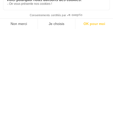
SANTÉ MENTALE, GRANDE
CAUSE NATIONALE 2025
Dans ce numéro, enquête : Comment les
médias luttent-ils contre la désinformation ? |
Palmarès complet du Grand Prix de la Good
Économie 2025 | La grande interview de Marc
Gomes, CEO France & Chief People Officer
EMEA chez The Adecco Group
J'ACHÈTE LE NUMÉRO