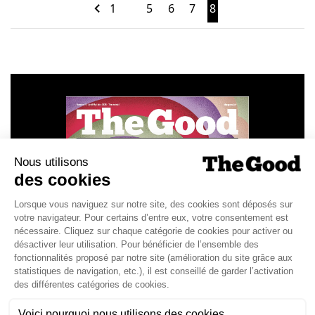
1
5
6
7
8
…