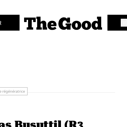
R
ÉV
 régénératrice
s Busuttil (R3