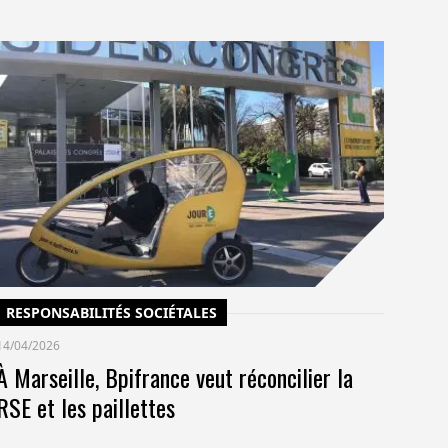
C
14/
Un
po
co
pr
RESPONSABILITÉS SOCIÉTALES
14/04/2026
À Marseille, Bpifrance veut réconcilier la
RSE et les paillettes