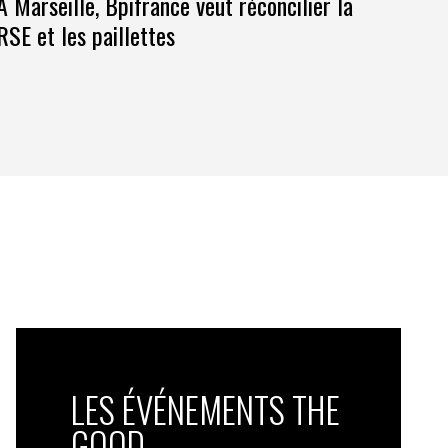
À Marseille, Bpifrance veut réconcilier la
RSE et les paillettes
LES ÉVÉNEMENTS THE
GOOD