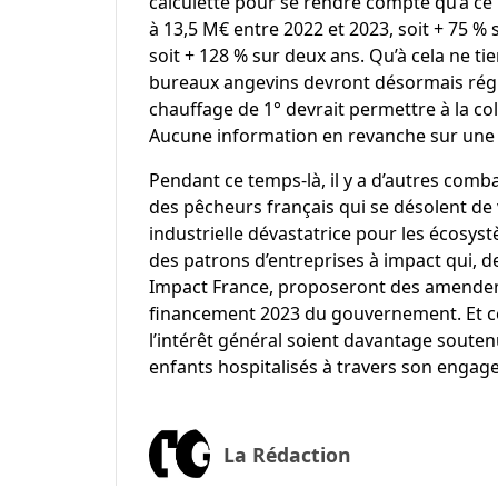
calculette pour se rendre compte qu’à ce r
à 13,5 M€ entre 2022 et 2023, soit + 75 % 
soit + 128 % sur deux ans. Qu’à cela ne ti
bureaux angevins devront désormais régle
chauffage de 1° devrait permettre à la col
Aucune information en revanche sur une 
Pendant ce temps-là, il y a d’autres comba
des
pêcheurs français
qui se désolent de 
industrielle dévastatrice pour les écosyst
des patrons d’entreprises à impact qui, de
Impact France
, proposeront des amendem
financement 2023 du gouvernement. Et ce,
l’intérêt général soient davantage soutenu
enfants hospitalisés à travers son engag
La Rédaction