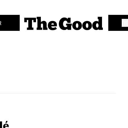
R
ÉV
lé