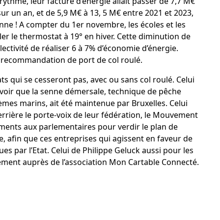
ythme, leur facture d’énergie allait passer de 7,7 M€
sur un an, et de 5,9 M€ à 13, 5 M€ entre 2021 et 2023,
enne ! A compter du 1er novembre, les écoles et les
r le thermostat à 19° en hiver. Cette diminution de
lectivité de réaliser 6 à 7% d’économie d’énergie.
recommandation de port de col roulé.
ts qui se cesseront pas, avec ou sans col roulé. Celui
voir que la
senne démersale
, technique de pêche
èmes marins, ait été maintenue par Bruxelles. Celui
rrière le porte-voix de leur fédération,
le Mouvement
ents aux parlementaires pour verdir le plan de
 afin que ces entreprises qui agissent en faveur de
es par l’Etat. Celui de
Philippe Geluck
aussi pour les
ement auprès de l’association Mon Cartable Connecté.