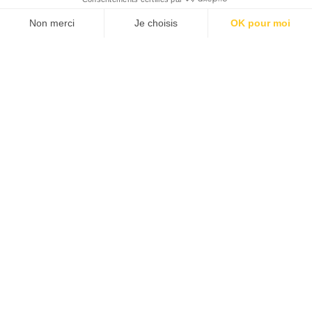
JE M'ABONNE 1 AN - 4 NUM.
JE DÉCOUVRE LES NUMÉROS PRÉCÉDENTS
Je suis déjà abonné(e) :
je consulte la revue en
version digitale
SUIVEZ-NOUS