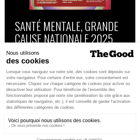
SANTÉ MENTALE, GRANDE
CAUSE NATIONALE 2025
Dans ce numéro, enquête : Comment les
médias luttent-ils contre la désinformation ? |
Palmarès complet du Grand Prix de la Good
Économie 2025 | La grande interview de Marc
Gomes, CEO France & Chief People Officer
EMEA chez The Adecco Group
J'ACHÈTE LE NUMÉRO