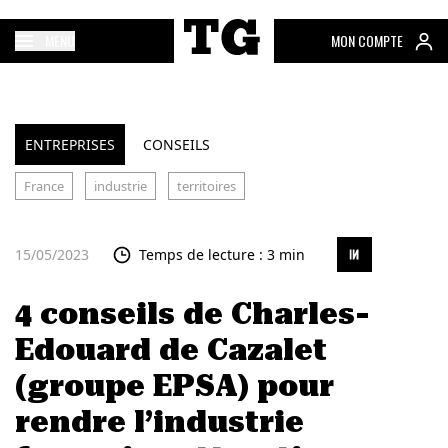
MENU
MON COMPTE
ENTREPRISES
CONSEILS
France
industrie
territoires
15/05/2023
Temps de lecture : 3 min
4 conseils de Charles-
Edouard de Cazalet
(groupe EPSA) pour
rendre l’industrie