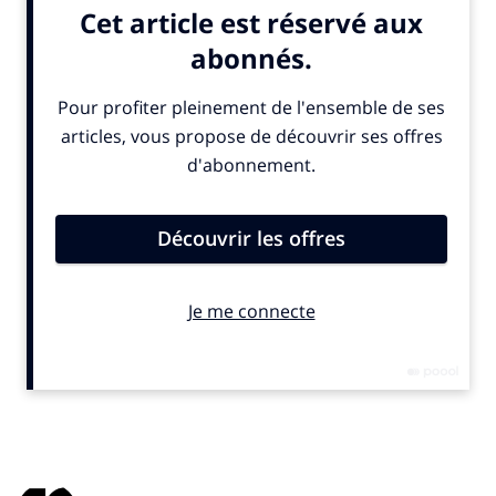
les économistes. Cependant, tous sont unanimes :
la
France a besoin d’une industrie forte pour être
souveraine
. Or, les entreprises ont besoin de réaliser
des investissements pour être plus compétitives,
répondre aux nouvelles attentes, se transformer face
aux différentes crises récentes, se développer et
perdurer.
Pour Charles-Edouard de Cazalet
, directeur
associé et expert de la branche Innovation du
groupe
EPSA
, l’Etat a un rôle accru à jouer dans la
reconstruction d’un parc industriel rénové, moderne,
attractif… tant au niveau des
technologies, que de la
productivité, du design, du respect de
l’environnement et de l’économie des ressources
(énergie, eau, etc.)
pour en refaire un atout. Selon lui,
il faut travailler sur l’attractivité et la fierté de
l’industrie, véritable ciment des territoires, catalyseur
social, créateur d’emplois locaux, garant d’un
approvisionnement maîtrisé et d’une souveraineté
industrielle, consommateur et producteurs des