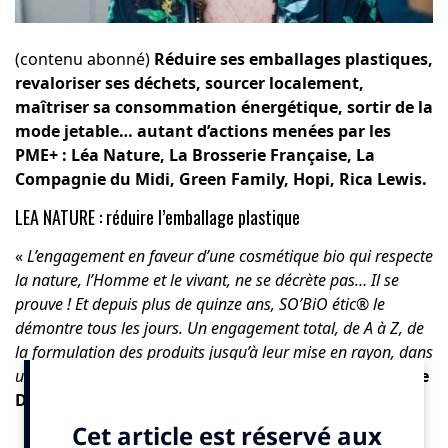
(contenu abonné)
Réduire ses emballages plastiques,
revaloriser ses déchets, sourcer localement,
maîtriser sa consommation énergétique, sortir de la
mode jetable… autant d’actions menées par les
PME+ : Léa Nature, La Brosserie Française, La
Compagnie du Midi, Green Family, Hopi, Rica Lewis.
LEA NATURE : réduire l’emballage plastique
«
L’engagement en faveur d’une cosmétique bio qui respecte
la nature, l’Homme et le vivant, ne se décrète pas… Il se
prouve ! Et depuis plus de quinze ans, SO’BiO étic® le
démontre tous les jours. Un engagement total, de A à Z, de
la formulation des produits jusqu’à leur mise en rayon, dans
une démarche globale bio-cohérente
» explique
Capucine
Decoster, Cheffe de projets biodiversité
.SO’BiO étic®
a pour la deuxième année consécutive été reconnue