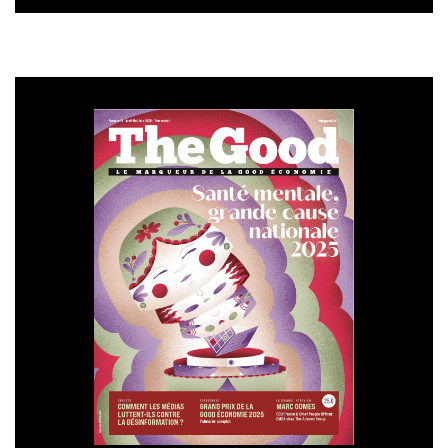
autres contenants). L’emballage est également
recyclable.
RICA LEWIS : sortir de la mode jetable
«
Pour réduire l’impact carbone nous avons décidé de
changer d’orientation dans la construction de nos
collections. Désormais nous faisons le choix de proposer
des collections maîtrisées, au juste prix et souhaitons sortir
de la « mode jetable » pour promouvoir la slow fashion.
Nos jeans sont de qualité, durables et intemporels, nous
n’avons pas d’invendus et n’opérons que très rarement de
grosses promotions pour ne pas déprécier le produit. Nous
espérons au travers de cela guider nos consommateurs vers
une consommation de mode raisonnée et surtout plus
responsable. A ce titre, entre 2021 et 2022,
75% de notre
offre était composée de modèles intemporels
,
reconduits de saison en saison, quand auparavant nous
étions plutôt sur 60%. Notre objectif sur la durée étant de