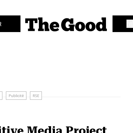
R
ÉV
Publicité
RSE
sitive Media Project