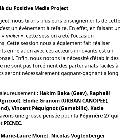
là du Positive Media Project
ject
, nous tirons plusieurs enseignements de cette
’est un événement à refaire. En effet, en faisant un
e «
maker
», cette session a été l’occasion
ns. Cette session nous a également fait réaliser
ts en relation avec ces acteurs innovants est un
seil. Enfin, nous notons la nécessité d’établir des
Ce ne sont pas forcément des partenariats faciles à
iats seront nécessairement gagnant-gagnant à long
haleureusement :
Hakim Baka (Geev), Raphaël
(Agricool), Elodie Grimoin (URBAN CANOPEE),
nd), Vincent Péquignot (Gamabilis), Katia
 avons une grosse pensée pour la
Pépinière 27
qui
et
PICNIC
.
 Marie-Laure Monet, Nicolas Vogtenberger