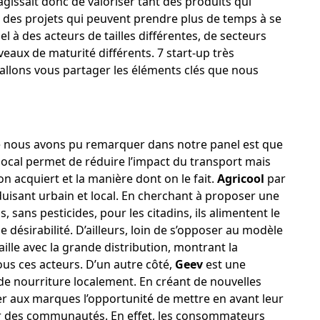
s’agissait donc de valoriser tant des produits qui
 des projets qui peuvent prendre plus de temps à se
el à des acteurs de tailles différentes, de secteurs
veaux de maturité différents. 7 start-up très
allons vous partager les éléments clés que nous
e nous avons pu remarquer dans notre panel est que
n local permet de réduire l’impact du transport mais
n acquiert et la manière dont on le fait.
Agricool
par
uisant urbain et local. En cherchant à proposer une
s, sans pesticides, pour les citadins, ils alimentent le
ésirabilité. D’ailleurs, loin de s’opposer au modèle
aille avec la grande distribution, montrant la
us ces acteurs. D’un autre côté,
Geev
est une
de nourriture localement. En créant de nouvelles
er aux marques l’opportunité de mettre en avant leur
rieur des communautés. En effet, les consommateurs