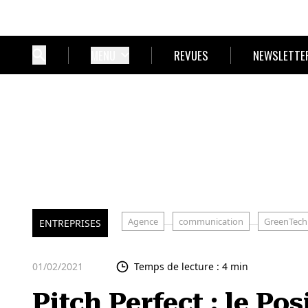
MENU
REVUES
NEWSLETTE
Agence
communication
GreenTech
ENTREPRISES
01/02/2021
Temps de lecture : 4 min
Pitch Perfect : le Po