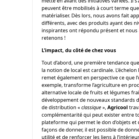
mette en avant des initiatives variées. Il 
peuvent être mobilisés à court terme que
matérialiser. Dès lors, nous avons fait app
différents, avec des produits ayant des ni
inspirantes ont répondu présent et nous 
retenons !
L’impact, du côté de chez vous
Tout d’abord, une première tendance qu
la notion de local est cardinale. L’échelo
remet également en perspective ce que l’o
exemple, transforme l’agriculture en prod
alternative locale de fruits et légumes frai
développement de nouveaux standards de d
de distribution «
classique
»,
Agricool
trav
complémentarité qui peut exister entre to
plateforme qui permet le don d’objets et 
façons de donner, il est possible de donn
utilité et de renforcer les liens à l’inté