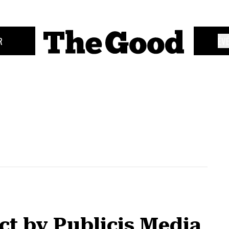
R
ÉV
ct by Publicis Media