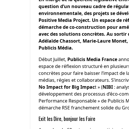
question d’un nouveau cadre de régulati
environnementale, des projets se dével
Positive Media Project. Un espace de ré
démarche de co-construction pour améli
avec des solutions concrètes. Au sortir 
Adélaïde Chassort, Marie-Laure Monet,
Publicis Média.
Début Juillet,
Publicis Media France
annon
espace de réflexion structuré en plusieurs
concrètes pour faire baisser l’impact de l
médias, régies et collaborateurs. S’inscri
No Impact for Big Impac
t
» (
NIBI
: anal
développement des processus d’éco-comm
Performance Responsable » de Publicis M
démarche RSE franchement solide du Grou
Exit les Dire, bonjour les Faire