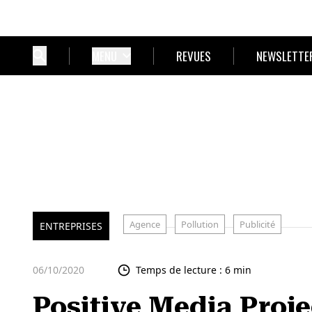
MENU
REVUES
NEWSLETTE
Agence
Pollution
Publicité
ENTREPRISES
06/10/2020
Temps de lecture : 6 min
Positive Media Proje