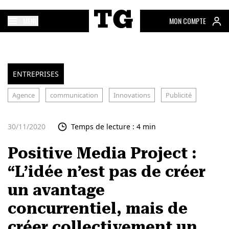
MENU
MON COMPTE
ENTREPRISES
Agence
communication
Innovations
Publicité
30/11/2020
Temps de lecture : 4 min
Positive Media Project :
“L’idée n’est pas de créer
un avantage
concurrentiel, mais de
créer collectivement un